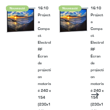
16:10
16:10
Nouveauté
Nouveauté
Project
Project
a
a
Compa
Compa
ct
ct
Electrol
Electrol
RF
RF
Écran
Écran
de
de
projecti
projecti
on
on
motoris
motoris
é 240 x
é 240 x
154
154
(230x1
(230x1