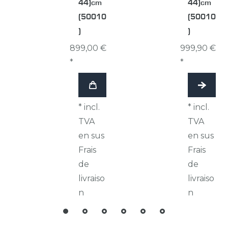
44)cm
44)cm
(50010
(50010
)
)
899,00 €
999,90 €
*
*
*
incl.
*
incl.
TVA
TVA
en sus
en sus
Frais
Frais
de
de
livraiso
livraiso
n
n