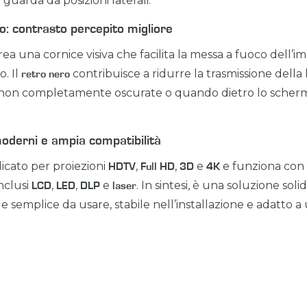
 guarda da posizioni laterali.
o: contrasto percepito migliore
ea una cornice visiva che facilita la messa a fuoco dell’
. Il
contribuisce a ridurre la trasmissione della 
retro nero
 non completamente oscurate o quando dietro lo scher
oderni e ampia compatibilità
icato per proiezioni
,
,
e
e funziona con 
HDTV
Full HD
3D
4K
inclusi
,
,
e
. In sintesi, è una soluzione sol
LCD
LED
DLP
laser
 semplice da usare, stabile nell’installazione e adatto 