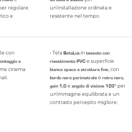
er regolare
un’installazione ordinata e
tico e
resistente nel tempo.
ile con
• Tela
in
BetaLux
tessuto con
e superficie
ontaggio a
rivestimento PVC
home cinema
, con
bianco opaco a struttura fine
ali.
e
,
bordo nero perimetrale
retro nero
e
per
gain 1,0
angolo di visione 120°
un’immagine equilibrata e un
contrasto percepito migliore.