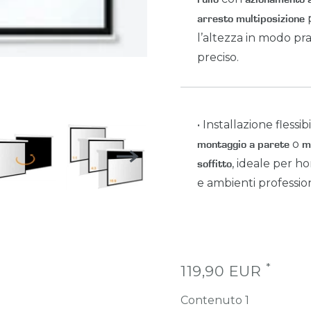
p
arresto multiposizione
l’altezza in modo pra
preciso.
• Installazione flessib
o
montaggio a parete
m
, ideale per 
soffitto
e ambienti profession
*
119,90 EUR
Contenuto
1