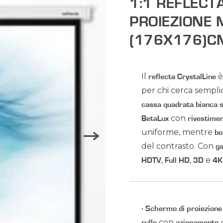
1:1 REFLECT
PROIEZIONE 
(176X176)C
Il
è
reflecta CrystalLine
per chi cerca semplic
cassa quadrata bianca s
con
BetaLux
rivestime
uniforme, mentre
bo
del contrasto. Con
ga
,
,
e
HDTV
Full HD
3D
4K
•
Schermo di proiezione
con
rullo
azionamento 