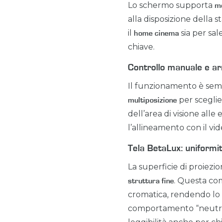
Lo schermo supporta
mo
alla disposizione della s
il
sia per sal
home cinema
chiave.
Controllo manuale e ar
Il funzionamento è semp
per sceglie
multiposizione
dell’area di visione all
l’allineamento con il vi
Tela BetaLux: uniformit
La superficie di proiezi
. Questa com
struttura fine
cromatica, rendendo lo s
comportamento “neutro”