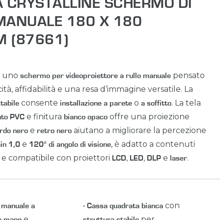
A CRYSTALLINE SCHERMO DI
MANUALE 180 X 180
M (87661)
 uno
pensato
schermo per videoproiettore a rullo manuale
ità, affidabilità e una resa d’immagine versatile. La
consente
o
. La tela
tabile
installazione a parete
a soffitto
e finitura
offre una proiezione
nto PVC
bianco opaco
e
aiutano a migliorare la percezione
rdo nero
retro nero
e
, è adatto a contenuti
in 1,0
120° di angolo di visione
e compatibile con proiettori
,
,
e
.
LCD
LED
DLP
laser
•
con
 manuale a
Cassa quadrata bianca
e
per
a mano
struttura stabile