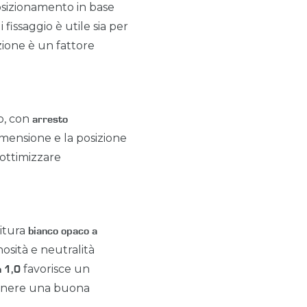
posizionamento in base
 fissaggio è utile sia per
azione è un fattore
lo, con
arresto
dimensione e la posizione
 ottimizzare
itura
bianco opaco a
osità e neutralità
favorisce un
n 1,0
enere una buona