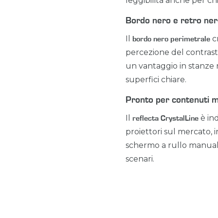
leggibilità anche per chi
Bordo nero e retro ner
Il
cr
bordo nero perimetrale
percezione del contrasto
un vantaggio in stanze
superfici chiare.
Pronto per contenuti m
Il
è ind
reflecta CrystalLine
proiettori sul mercato, 
schermo a rullo manuale
scenari.