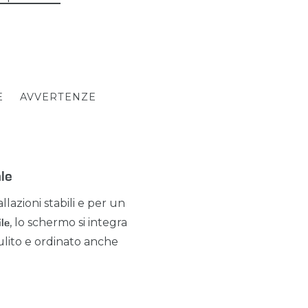
E
AVVERTENZE
le
lazioni stabili e per un
, lo schermo si integra
ile
ulito e ordinato anche