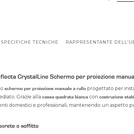
SPECIFICHE TECNICHE
RAPPRESENTANTE DELL'U
eflecta CrystalLine Schermo per proiezione manua
no
progettato per instal
schermo per proiezione manuale a rullo
diato. Grazie alla
con
cassa quadrata bianca
costruzione stab
enti domestici e professionali, mantenendo un aspetto p
 parete o soffitto