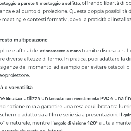
e
, offrendo libertà di 
ntaggio a parete
montaggio a soffitto
tanza e al punto di proiezione. Questa doppia possibilità di
e meeting e contesti formativi, dove la praticità di install
resto multiposizione
lice e affidabile:
tramite discesa a rul
azionamento a mano
re diverse altezze di fermo. In pratica, puoi adattare la 
e esigenze del momento, ad esempio per evitare ostacoli o
deoproiettore.
à e versatilità
one
utilizza un
e una fin
BetaLux
tessuto con rivestimento PVC
binazione mira a garantire una resa equilibrata tra lumin
chermo adatto sia a film e serie sia a presentazioni. Il
gai
 e naturale, mentre l’
aiuta a mant
angolo di visione 120°