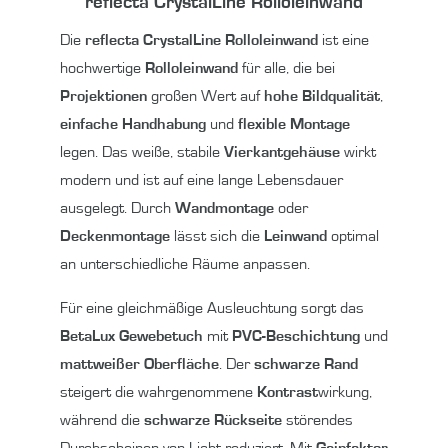
reflecta CrystalLine Rolloleinwand
Die
reflecta CrystalLine Rolloleinwand
ist eine
hochwertige
Rolloleinwand
für alle, die bei
Projektionen
großen Wert auf
hohe Bildqualität
,
einfache Handhabung
und
flexible Montage
legen. Das weiße, stabile
Vierkantgehäuse
wirkt
modern und ist auf eine lange Lebensdauer
ausgelegt. Durch
Wandmontage
oder
Deckenmontage
lässt sich die
Leinwand
optimal
an unterschiedliche Räume anpassen.
Für eine gleichmäßige Ausleuchtung sorgt das
BetaLux
Gewebetuch
mit
PVC-Beschichtung
und
mattweißer Oberfläche
. Der
schwarze Rand
steigert die wahrgenommene
Kontrast
wirkung,
während die
schwarze Rückseite
störendes
Durchscheinen von Licht reduziert. Mit
Gainfaktor