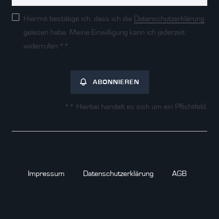
Honig
Hiermit bestätige ich, dass ich die
Daten­schutz­erklärung
gelesen habe. Meine Einwilligung kann ich jederzeit
widerrufen.**
ABONNIEREN
** Hierbei handelt es sich um ein Pflichtfeld.
Impressum
Daten­schutz­erklärung
AGB