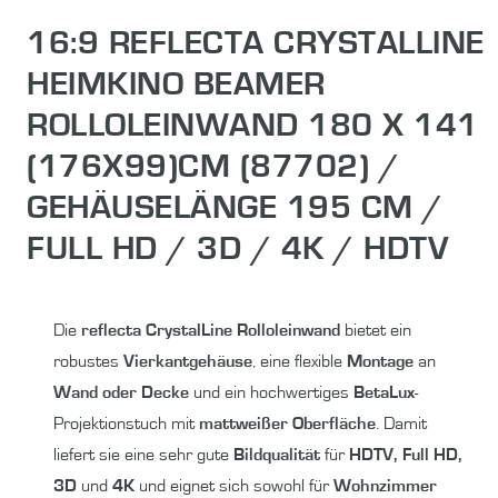
16:9 REFLECTA CRYSTALLINE
HEIMKINO BEAMER
ROLLOLEINWAND 180 X 141
(176X99)CM (87702) /
GEHÄUSELÄNGE 195 CM /
FULL HD / 3D / 4K / HDTV
Die
reflecta CrystalLine Rolloleinwand
bietet ein
robustes
Vierkantgehäuse
, eine flexible
Montage
an
Wand oder Decke
und ein hochwertiges
BetaLux
-
Projektionstuch mit
mattweißer Oberfläche
. Damit
liefert sie eine sehr gute
Bildqualität
für
HDTV, Full HD,
3D
und
4K
und eignet sich sowohl für
Wohnzimmer