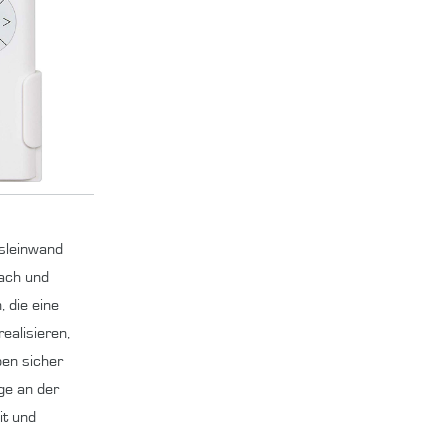
nsleinwand
fach und
, die eine
ealisieren,
ben sicher
ge an der
it und