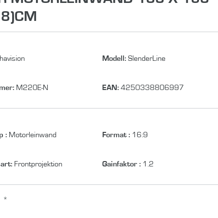
98)CM
havision
Modell:
SlenderLine
mmer:
M220E-N
EAN:
4250338806997
p
:
Motorleinwand
Format
:
16:9
sart:
Frontprojektion
Gainfaktor
:
1.2
*
R