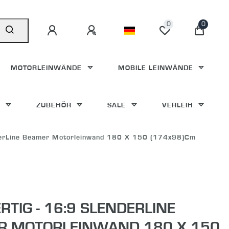
0
0
MOTORLEINWÄNDE
MOBILE LEINWÄNDE
E
ZUBEHÖR
SALE
VERLEIH
erLine Beamer Motorleinwand 180 X 150 (174x98)cm
TIG - 16:9 SLENDERLINE
R MOTORLEINWAND 180 X 150