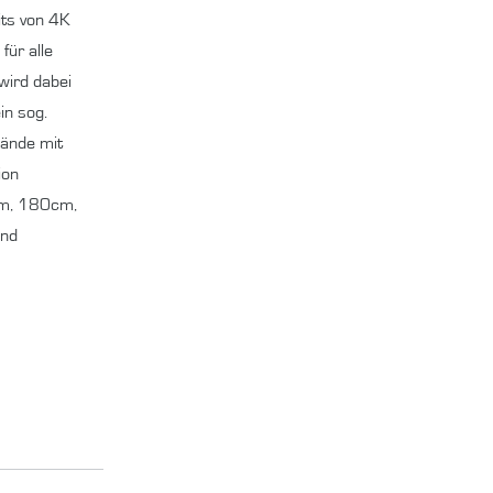
its von 4K
l
für alle
 wird dabei
in sog.
ände mit
ion
cm, 180cm,
nd