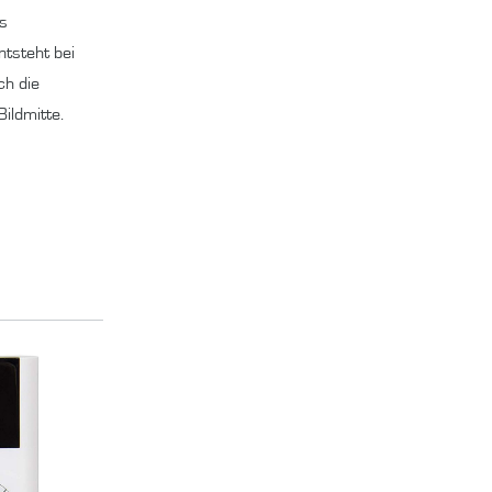
as
ntsteht bei
ch die
ildmitte.