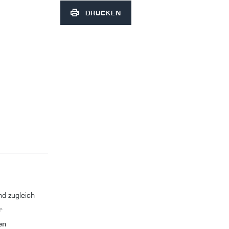
DRUCKEN
d zugleich
r
en