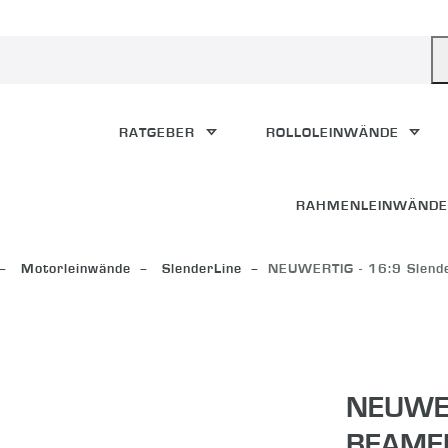
RATGEBER
ROLLOLEINWÄNDE
RAHMENLEINWÄND
Motorleinwände
SlenderLine
NEUWERTIG - 16:9 Slend
NEUWER
BEAME