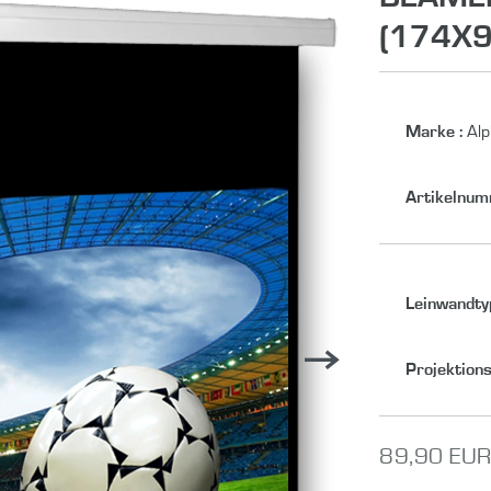
(174X
Marke
:
Alp
Artikelnu
Leinwandty
Projektion
89,90 EU