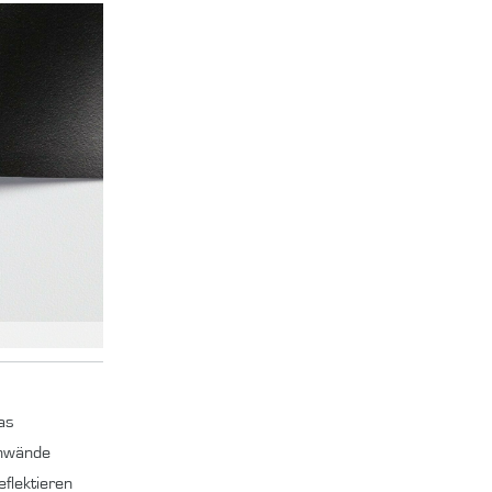
as
inwände
eflektieren