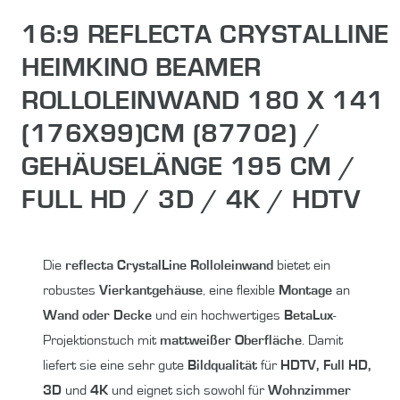
16:9 REFLECTA CRYSTALLINE
HEIMKINO BEAMER
ROLLOLEINWAND 180 X 141
(176X99)CM (87702) /
GEHÄUSELÄNGE 195 CM /
FULL HD / 3D / 4K / HDTV
Die
reflecta CrystalLine Rolloleinwand
bietet ein
robustes
Vierkantgehäuse
, eine flexible
Montage
an
Wand oder Decke
und ein hochwertiges
BetaLux
-
Projektionstuch mit
mattweißer Oberfläche
. Damit
liefert sie eine sehr gute
Bildqualität
für
HDTV, Full HD,
3D
und
4K
und eignet sich sowohl für
Wohnzimmer