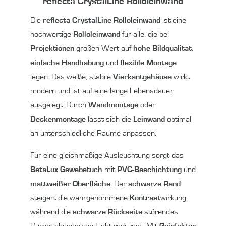
reflecta CrystalLine Rolloleinwand
Die
reflecta CrystalLine Rolloleinwand
ist eine
hochwertige
Rolloleinwand
für alle, die bei
Projektionen
großen Wert auf
hohe Bildqualität
,
einfache Handhabung
und
flexible Montage
legen. Das weiße, stabile
Vierkantgehäuse
wirkt
modern und ist auf eine lange Lebensdauer
ausgelegt. Durch
Wandmontage
oder
Deckenmontage
lässt sich die
Leinwand
optimal
an unterschiedliche Räume anpassen.
Für eine gleichmäßige Ausleuchtung sorgt das
BetaLux
Gewebetuch
mit
PVC-Beschichtung
und
mattweißer Oberfläche
. Der
schwarze Rand
steigert die wahrgenommene
Kontrast
wirkung,
während die
schwarze Rückseite
störendes
Durchscheinen von Licht reduziert. Mit
Gainfaktor