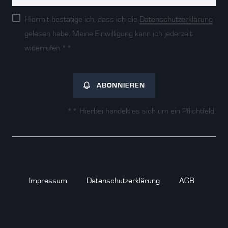
Honig
Hiermit bestätige ich, dass ich die
Daten­schutz­erklärung
gelesen habe. Meine Einwilligung kann ich jederzeit
widerrufen.**
ABONNIEREN
** Hierbei handelt es sich um ein Pflichtfeld.
Impressum
Daten­schutz­erklärung
AGB