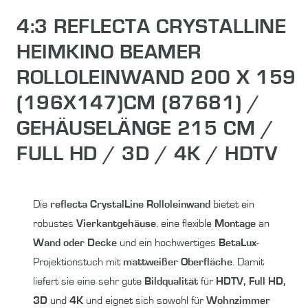
4:3 REFLECTA CRYSTALLINE
HEIMKINO BEAMER
ROLLOLEINWAND 200 X 159
(196X147)CM (87681) /
GEHÄUSELÄNGE 215 CM /
FULL HD / 3D / 4K / HDTV
Die
reflecta CrystalLine Rolloleinwand
bietet ein
robustes
Vierkantgehäuse
, eine flexible
Montage
an
Wand oder Decke
und ein hochwertiges
BetaLux
-
Projektionstuch mit
mattweißer Oberfläche
. Damit
liefert sie eine sehr gute
Bildqualität
für
HDTV, Full HD,
3D
und
4K
und eignet sich sowohl für
Wohnzimmer