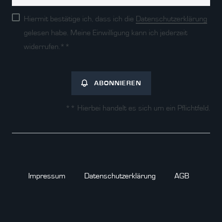
Honig
Hiermit bestätige ich, dass ich die
Daten­schutz­erklärung
gelesen habe. Meine Einwilligung kann ich jederzeit
widerrufen.**
ABONNIEREN
** Hierbei handelt es sich um ein Pflichtfeld.
Impressum
Daten­schutz­erklärung
AGB