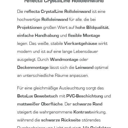
reflecta CrystalLine Rolloleinwand
Die
reflecta CrystalLine Rolloleinwand
ist eine
hochwertige
Rolloleinwand
für alle, die bei
Projektionen
großen Wert auf
hohe Bildqualität
,
einfache Handhabung
und
flexible Montage
legen. Das weiße, stabile
Vierkantgehäuse
wirkt
modern und ist auf eine lange Lebensdauer
ausgelegt. Durch
Wandmontage
oder
Deckenmontage
lässt sich die
Leinwand
optimal
an unterschiedliche Räume anpassen.
Für eine gleichmäßige Ausleuchtung sorgt das
BetaLux
Gewebetuch
mit
PVC-Beschichtung
und
mattweißer Oberfläche
. Der
schwarze Rand
steigert die wahrgenommene
Kontrast
wirkung,
während die
schwarze Rückseite
störendes
Durchscheinen von Licht reduziert. Mit
Gainfaktor