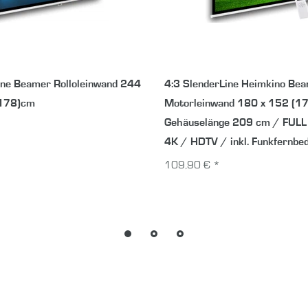
ine Beamer Rolloleinwand 244
4:3 SlenderLine Heimkino Be
x178)cm
Motorleinwand 180 x 152 (1
Gehäuselänge 209 cm / FULL
4K / HDTV / inkl. Funkfernbe
109,90 € *