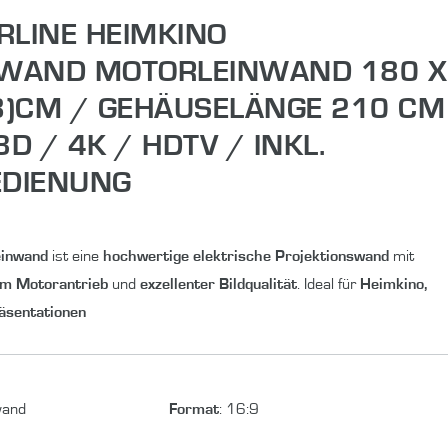
RLINE HEIMKINO
WAND MOTORLEINWAND 180 X
8)CM / GEHÄUSELÄNGE 210 CM
3D / 4K / HDTV / INKL.
DIENUNG
einwand
ist eine
hochwertige elektrische Projektionswand
mit
em Motorantrieb
und
exzellenter Bildqualität
. Ideal für
Heimkino,
äsentationen
wand
Format
:
16:9