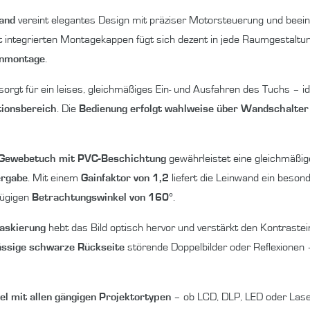
and
vereint elegantes Design mit präziser Motorsteuerung und beeind
 integrierten Montagekappen fügt sich dezent in jede Raumgestaltun
enmontage
.
sorgt für ein leises, gleichmäßiges Ein- und Ausfahren des Tuchs – id
tionsbereich
. Die
Bedienung erfolgt wahlweise über Wandschalter
Gewebetuch mit PVC-Beschichtung
gewährleistet eine gleichmäßige
ergabe
. Mit einem
Gainfaktor von 1,2
liefert die Leinwand ein besond
zügigen
Betrachtungswinkel von 160°
.
askierung
hebt das Bild optisch hervor und verstärkt den Kontrastein
ässige schwarze Rückseite
störende Doppelbilder oder Reflexionen –
l mit allen gängigen Projektortypen
– ob LCD, DLP, LED oder Laser