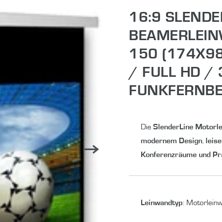
16:9 SLENDE
BEAMERLEIN
150 (174X9
/ FULL HD / 
FUNKFERNBE
Die
SlenderLine Motorl
modernem Design
,
leis
Konferenzräume und Pr
Leinwandtyp
:
Motorlein