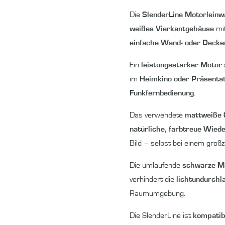
Die
SlenderLine Motorleinw
weißes Vierkantgehäuse
mit
einfache Wand- oder Deck
Ein
leistungsstarker Motor
im
Heimkino oder Präsenta
Funkfernbedienung
.
Das verwendete
mattweiße 
natürliche, farbtreue Wied
Bild – selbst bei einem groß
Die umlaufende
schwarze M
verhindert die
lichtundurchl
Raumumgebung.
Die SlenderLine ist
kompatibe