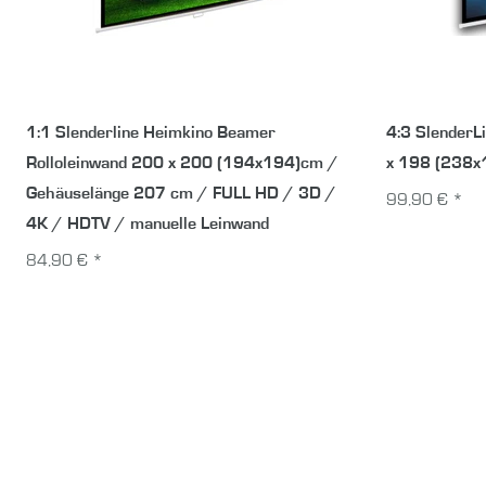
1:1 Slenderline Heimkino Beamer
4:3 SlenderL
Rolloleinwand 200 x 200 (194x194)cm /
x 198 (238
Gehäuselänge 207 cm / FULL HD / 3D /
99,90 € *
4K / HDTV / manuelle Leinwand
84,90 € *