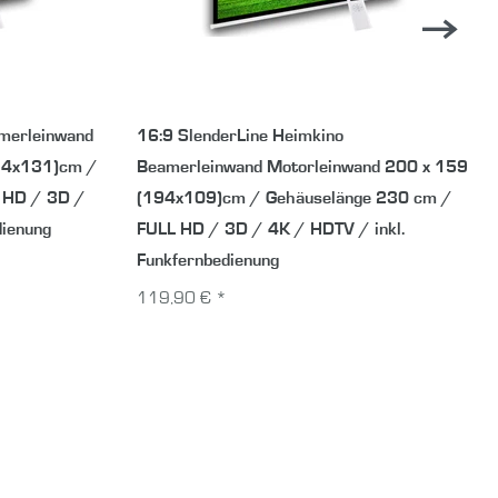
amerleinwand
16:9 SlenderLine Heimkino
74x131)cm /
Beamerleinwand Motorleinwand 200 x 159
 HD / 3D /
(194x109)cm / Gehäuselänge 230 cm /
dienung
FULL HD / 3D / 4K / HDTV / inkl.
Funkfernbedienung
119,90 € *