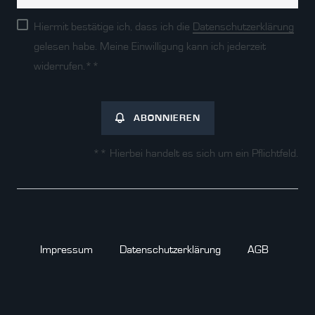
Honig
Hiermit bestätige ich, dass ich die
Daten­schutz­erklärung
gelesen habe. Meine Einwilligung kann ich jederzeit
widerrufen.**
ABONNIEREN
** Hierbei handelt es sich um ein Pflichtfeld.
Impressum
Daten­schutz­erklärung
AGB