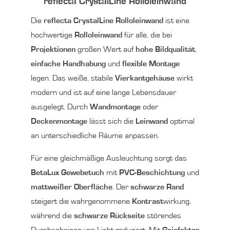
reflecta CrystalLine Rolloleinwand
Die
reflecta CrystalLine Rolloleinwand
ist eine
hochwertige
Rolloleinwand
für alle, die bei
Projektionen
großen Wert auf
hohe Bildqualität
,
einfache Handhabung
und
flexible Montage
legen. Das weiße, stabile
Vierkantgehäuse
wirkt
modern und ist auf eine lange Lebensdauer
ausgelegt. Durch
Wandmontage
oder
Deckenmontage
lässt sich die
Leinwand
optimal
an unterschiedliche Räume anpassen.
Für eine gleichmäßige Ausleuchtung sorgt das
BetaLux
Gewebetuch
mit
PVC-Beschichtung
und
mattweißer Oberfläche
. Der
schwarze Rand
steigert die wahrgenommene
Kontrast
wirkung,
während die
schwarze Rückseite
störendes
Durchscheinen von Licht reduziert. Mit
Gainfaktor