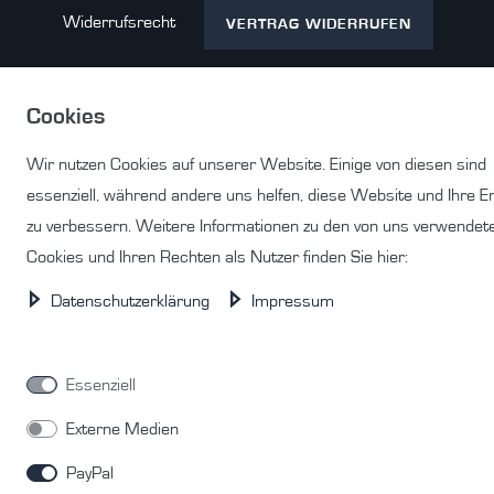
Widerrufs­recht
VERTRAG WIDERRUFEN
Cookies
Kontakt
Wir nutzen Cookies auf unserer Website. Einige von diesen sind
essenziell, während andere uns helfen, diese Website und Ihre E
zu verbessern. Weitere Informationen zu den von uns verwendet
Cookies und Ihren Rechten als Nutzer finden Sie hier:
© Copyright 2026 | Alle Rechte vorbehalten.
Daten­schutz­erklärung
Impressum
Essenziell
Externe Medien
PayPal