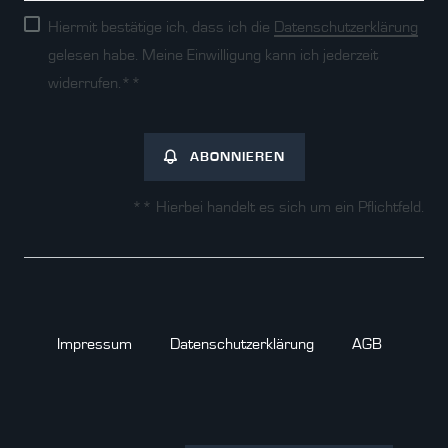
Hiermit bestätige ich, dass ich die
Daten­schutz­erklärung
gelesen habe. Meine Einwilligung kann ich jederzeit
widerrufen.**
ABONNIEREN
** Hierbei handelt es sich um ein Pflichtfeld.
Impressum
Daten­schutz­erklärung
AGB