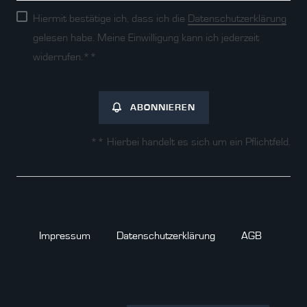
Hiermit bestätige ich, dass ich die
Daten­schutz­erklärung
gelesen habe. Meine Einwilligung kann ich jederzeit
widerrufen.**
ABONNIEREN
** Hierbei handelt es sich um ein Pflichtfeld.
Impressum
Daten­schutz­erklärung
AGB