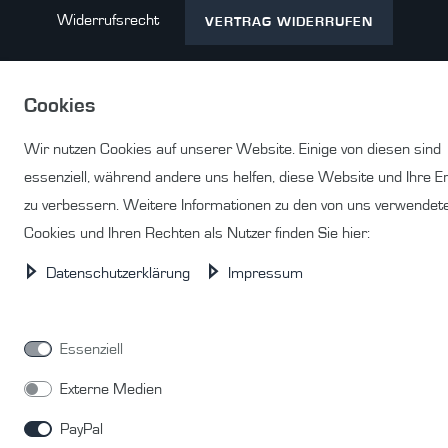
Widerrufs­recht
VERTRAG WIDERRUFEN
Cookies
Kontakt
Wir nutzen Cookies auf unserer Website. Einige von diesen sind
essenziell, während andere uns helfen, diese Website und Ihre E
zu verbessern. Weitere Informationen zu den von uns verwendet
Cookies und Ihren Rechten als Nutzer finden Sie hier:
© Copyright 2026 | Alle Rechte vorbehalten.
Daten­schutz­erklärung
Impressum
Essenziell
Externe Medien
PayPal