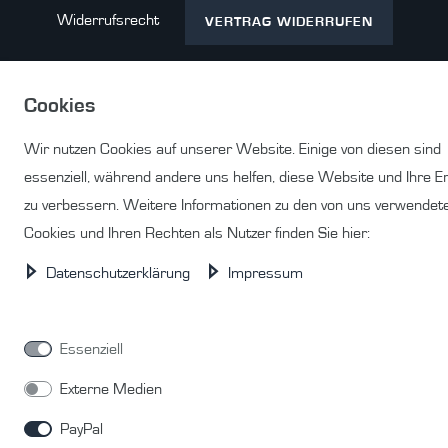
Widerrufs­recht
VERTRAG WIDERRUFEN
Cookies
Kontakt
Wir nutzen Cookies auf unserer Website. Einige von diesen sind
essenziell, während andere uns helfen, diese Website und Ihre E
zu verbessern. Weitere Informationen zu den von uns verwendet
Cookies und Ihren Rechten als Nutzer finden Sie hier:
© Copyright 2026 | Alle Rechte vorbehalten.
Daten­schutz­erklärung
Impressum
Essenziell
Externe Medien
PayPal