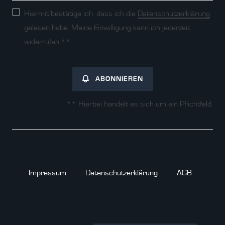
Hiermit bestätige ich, dass ich die
Daten­schutz­erklärung
gelesen habe. Meine Einwilligung kann ich jederzeit
widerrufen.**
ABONNIEREN
** Hierbei handelt es sich um ein Pflichtfeld.
Impressum
Daten­schutz­erklärung
AGB