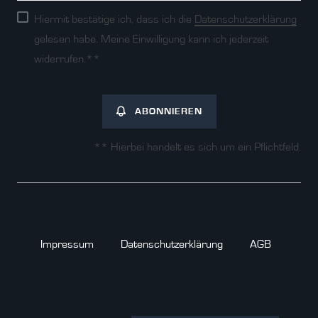
Hiermit bestätige ich, dass ich die
Daten­schutz­erklärung
gelesen habe. Meine Einwilligung kann ich jederzeit
widerrufen.**
ABONNIEREN
** Hierbei handelt es sich um ein Pflichtfeld.
Impressum
Daten­schutz­erklärung
AGB