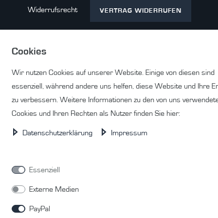
Widerrufs­recht
VERTRAG WIDERRUFEN
Cookies
Kontakt
Wir nutzen Cookies auf unserer Website. Einige von diesen sind
essenziell, während andere uns helfen, diese Website und Ihre E
zu verbessern. Weitere Informationen zu den von uns verwendet
Cookies und Ihren Rechten als Nutzer finden Sie hier:
© Copyright 2026 | Alle Rechte vorbehalten.
Daten­schutz­erklärung
Impressum
Essenziell
Externe Medien
PayPal