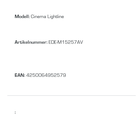
Modell:
Cinema Lightline
Artikelnummer:
EDE-M15257AV
EAN:
4250064952579
: