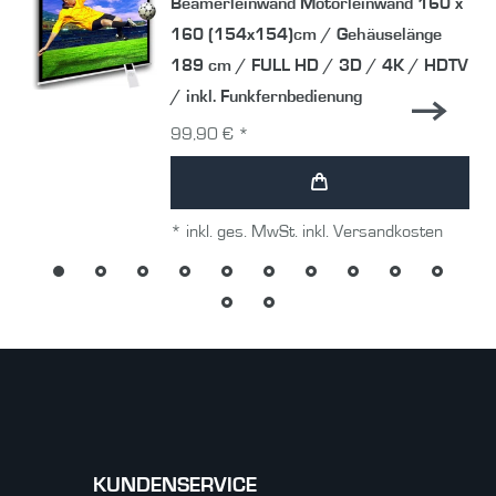
Beamerleinwand Motorleinwand 160 x
160 (154x154)cm / Gehäuselänge
189 cm / FULL HD / 3D / 4K / HDTV
/ inkl. Funkfernbedienung
99,90 € *
*
inkl. ges. MwSt.
inkl.
Versandkosten
KUNDENSERVICE