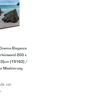
Cinema Elegance
rleinwand 203 x
3)cm (15163) /
e Maskierung
wSt.
inkl.
n