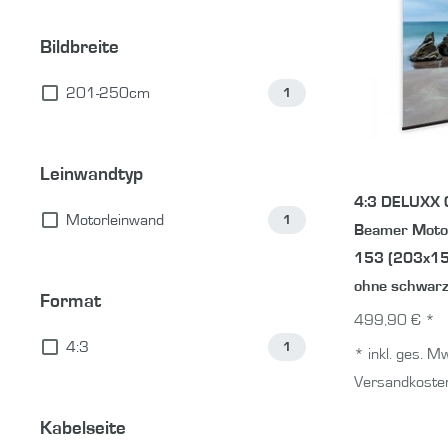
Bildbreite
201-250cm
1
Leinwandtyp
4:3 DELUXX 
Motorleinwand
1
Beamer Moto
153 (203x15
ohne schwarz
Format
499,90 € *
4:3
1
*
inkl. ges. M
Versandkoste
Kabelseite