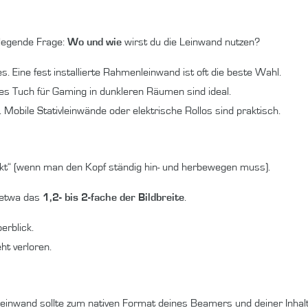
ndlegende Frage:
Wo und wie
wirst du die Leinwand nutzen?
les. Eine fest installierte Rahmenleinwand ist oft die beste Wahl.
es Tuch für Gaming in dunkleren Räumen sind ideal.
gt. Mobile Stativleinwände oder elektrische Rollos sind praktisch.
d
fekt“ (wenn man den Kopf ständig hin- und herbewegen muss).
 etwa das
1,2- bis 2-fache der Bildbreite
.
erblick.
ht verloren.
einwand sollte zum nativen Format deines Beamers und deiner Inhal