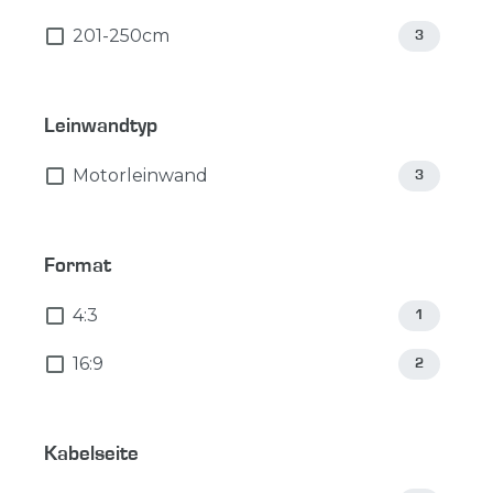
201-250cm
3
Leinwandtyp
Motorleinwand
3
Format
4:3
1
16:9
2
Kabelseite